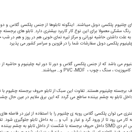
ای چلنیوم پلکسی دوبل میباشند. اینگونه تابلوها از جنس پلکسی گلاس و دور 
رنگ مشکی معمولا برای این نوع کار کاربرد بیشتری دارد. تابلو های برجسته چل
ا به علت داشتن حاشیه نورانی و مرکز تیره نمای خوبی هم در روز و هم در شب 
 چلینیوم پلکسی دوبل سفارشات شما را در قزوین و سراسر کشور می پذیرد
نیوم می باشد که از جنس پلکسی گلاس و دور تا دور لبه چلینیوم و حاشیه از 
ع کامپوزیت ، سنگ ، چوب ،
MDF
،
PVC
و… میباشند.
وف برجسته چلینیوم هستند. تفاوت این سبک از تابلو حروف برجسته چنلیوم با 
ل تابلو به چشم بیننده ساطع می گردد که این برق ملایم در عین حال چشم
 مشتری می توان پلکسی گلاس رویه ی چلنیوم را با استفاده از لیزر در فاصل
کار می رود تا از ورود گرد و غبار و آب و … به داخل تابلو جلوگیری شود. ت
اس ام دی
SMD
داخل حروف برجسته با شکست از داخل تابلو به چشم بیننده 