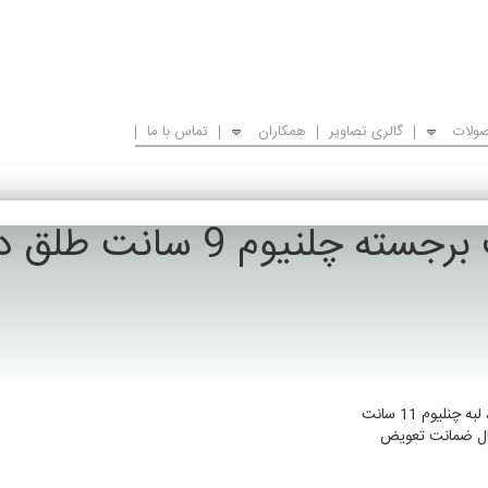
ولات
گالری تصاویر
همکاران
تماس با ما
ته چلنیوم 9 سانت طلق دوبل4